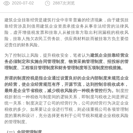
2020-07-02
2887次浏览
建筑企业挂靠经营是建筑行业中非常普遍的经济现象，由于建筑挂
靠经营涉及到借用建筑企业资质承揽业务从事非法经营的法律风
险，虚开增值税发票和挂靠人从被挂靠方取出利润漏税的税收风
险，挂靠人拖欠农民工劳务款、供应商材料款而被挂靠方负主要偿
还责任的财务风险。
为了控制以上风险，提升税收安全，笔者认为
建筑企业挂靠经营业
务必须制定和实施合同管理制度、物资采购管理制度、招投标的管
理制度、工程项目管理制度和财务管理制度等五项制度控税措施。
所谓的制度控税是指企业通过设置良好的企业内部制度来规范企业
的经营，使企业经营规范有序，开源节流，达到控制非税收成本，
最终是企业节省税收，减少税收风险的一种税务管控行为。
制度控
税折射出一种税收与制度间的逻辑关系，即制度与税收之间是辨证
统一关系：制度决定了公司的经营行为，公司的经营行为决定企业
税收的多少。如果要让企业进行节税，则必须重视公司各项管理制
度的重构和设计，充分选择更有利于公司节税和规避企业税收风险
的管理制度。
（一）合同管理制度