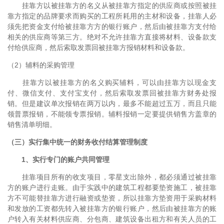
挂靠方以被挂靠方的名义从被挂靠方指定的供应商或按照被挂
靠方指定的品牌要求而购买的工程所耗用的主材和设备，挂靠人必
须先把资金支付给被挂靠方方的银行账户，然后由被挂靠方支付给
相关的供应商等第三方。绝对不允许挂靠方直接将材料、设备款支
付给供应商，然后索取发票回被挂靠方报销材料和设备款。
（2）辅料的采购管理
挂靠方以被挂靠方的名义购买辅料，可以由挂靠方以现金支
付、微信支付、支付宝支付，然后索取发票回被挂靠方财务处报
销。但是建议单次报销在两万以内，最多不能超过五万，而且只能
领普票报销，不能领专票报销。辅料报销一定要提供销售方盖章的
销售清单明细。
（三）实行集中统一的财务收付结算管理制度
1、实行专门的账户共同管理
挂靠项目所有的收支项目，零星支出除外，都必须通过被挂靠
方的账户进行走账。由于实践中的建筑工程都要垫资施工，被挂靠
方不可能替挂靠方进行融资或垫资，所以挂靠方垫资用于采购材料
和发放的工资都先转入被挂靠方的银行账户，然后由被挂靠方的账
户转入有关材料供应商、分包商、建筑设备出租方和有关人员的工