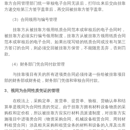
靠方合同管理部门统一审核电子合同无误后，打印出来后交由挂靠
方递交给第三方签字盖章后，再交回被挂靠方签字盖章。
（3）合同领用与编号管理
挂靠方从被挂靠方领用纸质合同范本或审核后的电子合同时，
被挂靠方必须实行编号领用制度，挂靠方从被挂靠方领用纸质合同
范本或审核后的电子合同。如果出现写错的纸质合同或没有与第三
方签订的合同，则必须交回被挂靠方保管，不能随意丢弃，否则罚
款。
（4）财务部门凭合同付款管理
与挂靠项目有关的所有进项类合同必须传递一份给被挂靠项目
部的财务部或财务处，财务部门凭借和审核合同付款。
3、视同为合同性质凭证的管理
在税法上，采购定单、发货单、提货单、验核、货确认单和结
算单是视同为合同性质的凭证。由于挂靠方拥有材料设备物质的采
购权和定价权，所以被挂靠方应实行材料员派遣制度，对挂靠方实
施项目中进项类合同（物资采购合同、机械设备租赁合同、周转材
料租赁合同）涉及相关采购和租赁业务的材料和设备的入库及出库