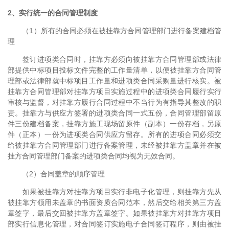
2、实行统一的合同管理制度
（1）所有的合同必须在被挂靠方合同管理部门进行备案建档管
理
签订进项类合同时，挂靠方必须向被挂靠方合同管理部或法律
部提供中标项目投标文件完整的工作量清单，以便被挂靠方合同管
理部或法律部就中标项目工作量和进项类合同采购量进行核实。被
挂靠方合同管理部对挂靠方项目实施过程中的进项类合同履行实行
审核与监督，对挂靠方履行合同过程中不当行为有指导其整改的职
责。挂靠方与供应方签署的进项类合同一式五份，合同管理部留原
件三份建档备案，挂靠方施工现场留原件（副本）一份存档，另原
件（正本）一份为进项类合同供应方留存。所有的进项合同必须交
给被挂靠方合同管理部门进行备案管理，未经被挂靠方盖章并在被
挂方合同管理部门备案的进项类合同均视为无效合同。
（2）合同盖章的顺序管理
如果被挂靠方对挂靠方项目实行非电子化管理，则挂靠方先从
被挂靠方领用未盖章的书面资质合同范本，然后交给相关第三方盖
章签字，最后交回被挂靠方盖章签字。如果被挂靠方对挂靠方项目
部实行信息化管理，对合同签订实施电子合同签订程序，则由被挂