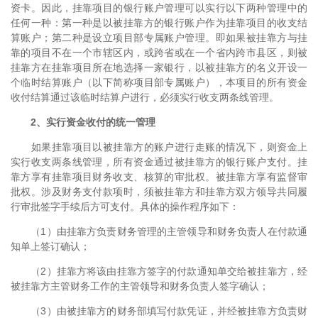
资卡。因此，挂靠项目的银行账户管理可以实行以下两种管理中的
任何一种：第一种是以被挂靠方的银行账户作为挂靠项目的收支结
算账户；第二种是设立项目部专属账户管理。即如果被挂靠方与挂
靠的项目不在一个市辖区内，或跨省或在一个省内跨市县区，则被
挂靠方在挂靠项目所在地选择一家银行，以被挂靠方的名义开设一
个临时结算账户（以下简称项目部专属账户），本项目的所有资金
收付结算通过该临时结算户进行，必须实行收支两条线管理。
2、实行资金收付的统一管理
如果挂靠项目以被挂靠方的账户进行走账的情况下，则资金上
实行收支两条线管理，所有资金通过被挂靠方的银行账户支付。挂
靠方享有挂靠项目财务收支、核算的审批权。被挂靠方享有监督审
批权。涉及财务支付款项时，须被挂靠方和挂靠方双方领导共同履
行审批签字手续后方可支付。具体的操作程序如下：
（1）由挂靠方负责财务管理的主管领导和财务负责人在付款通
知单上签订确认；
（2）挂靠方将该由挂靠方签字的付款通知单交给被挂靠方，经
被挂靠方主管财务工作的主管领导和财务负责人签字确认；
（3）由被挂靠方的财务部填写付款凭证，并经被挂靠方负责财